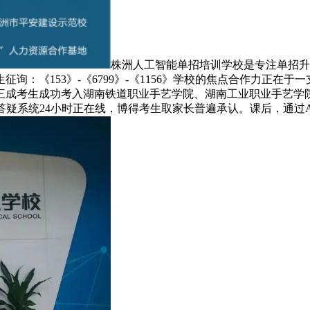
株洲人工智能单招培训学校是专注单招升
询：《153》-《6799》-《1156》学校的焦点合作力正在
三成考生成功考入湖南铁道职业手艺学院、湖南工业职业手艺学
答疑系统24小时正在线，博得考生取家长普遍承认。课后，通过