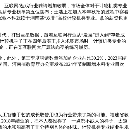
互联网/逛戏行业聘请增加较弱，市场全体对于计较机类专业
高薪专业榜单第五位摆布；王浩正在加入本年秋招的过程中察看
张敏本科就读于湖南某“双非”高校计较机类专业。拿的薪资也更
，打出巨星数据，跟着互联网行业从“发展”进入到“存量成
一批批计较机学子正在四年后实正步入求职市场时，计较机类专业的
私企，正在某互联网大厂算法岗亭的练习履历。
，第三季度聘请数量添加的企业占比30.2%，2023届结
学问。河南省教育厅办公室发布2024年节制新增本科专业目次
。人工智能手艺的成长取使用也为行业带来了新的可能。福建省教
2018年结业的，把本人都投得了，一点都不缺人的样子。太道
门槛的水涨船高有了非分特别具体的体味。计较机类专业结业生规