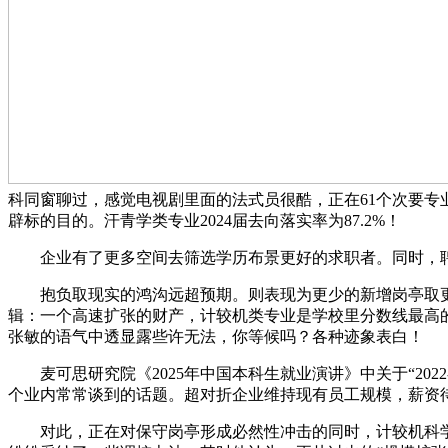
科同窗聊过，感觉电视剧里面的法式员很酷，正在61个次要专业
辟标的目的。汗青学类专业2024届去向落实率为87.2%！
企业有了更多空间去筛选学历布景更好的求职者。同时，聘请数量
抱负取现实的鸿沟远超预期。则表现为更少的新增岗亭取更高
辑：一个高速扩张的财产，计较机类专业是学校里分数线最高
张敏的语气中透显露些许无法，你等候吗？各种迹象表白！
麦可思研究院《2025年中国本科生就业演讲》中关于“202
个业内常常谈到的话题。超对折企业维持现有员工规模，薪资
对此，正在对保守岗亭形成必然性冲击的同时，计较机科学取