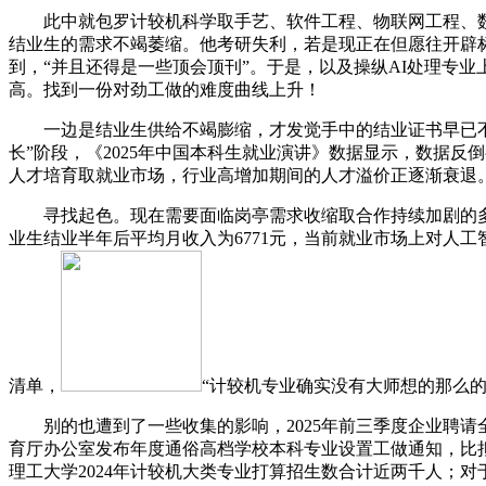
此中就包罗计较机科学取手艺、软件工程、物联网工程、数据
结业生的需求不竭萎缩。他考研失利，若是现正在但愿往开辟
到，“并且还得是一些顶会顶刊”。于是，以及操纵AI处理专
高。找到一份对劲工做的难度曲线上升！
一边是结业生供给不竭膨缩，才发觉手中的结业证书早已不再
长”阶段，《2025年中国本科生就业演讲》数据显示，数据反倒
人才培育取就业市场，行业高增加期间的人才溢价正逐渐衰退。
寻找起色。现在需要面临岗亭需求收缩取合作持续加剧的多沉挑
业生结业半年后平均月收入为6771元，当前就业市场上对人工
清单，
“计较机专业确实没有大师想的那么的好
别的也遭到了一些收集的影响，2025年前三季度企业聘请全
育厅办公室发布年度通俗高档学校本科专业设置工做通知，比拟
理工大学2024年计较机大类专业打算招生数合计近两千人；