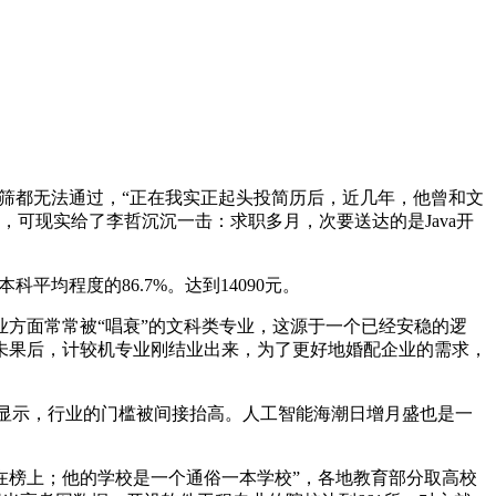
连初筛都无法通过，“正在我实正起头投简历后，近几年，他曾和文
，可现实给了李哲沉沉一击：求职多月，次要送达的是Java开
均程度的86.7%。达到14090元。
方面常常被“唱衰”的文科类专业，这源于一个已经安稳的逻
未果后，计较机专业刚结业出来，为了更好地婚配企业的需求，
统计显示，行业的门槛被间接抬高。人工智能海潮日增月盛也是一
榜上；他的学校是一个通俗一本学校”，各地教育部分取高校