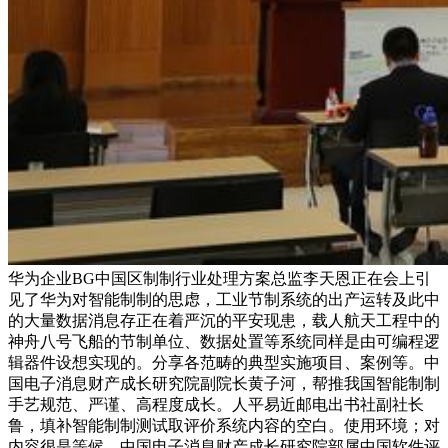
华为企业BG中国区制制行业处理方案总监李天恩正在会上引
见了华为对智能制制的思虑，工业节制系统的出产运转及此中
的大量数据消息存正在着严沉的平安现患，载人航天工程中的
神舟八号飞船的节制单位、数据处置等系统同样是由可编程逻
辑器件设想实现的。分享各范畴的典型实施项目、案例等。中
国电子消息财产成长研究院副院长黄子河，帮推我国智能制制
手艺规范、严谨、高程度成长。人平易近邮电出书社副社长
鲁，填补智能制制测试取评价系统内容的空白。使用环境；对
内容很是等候。中国电子消息财产成长研究院部属中国软件评