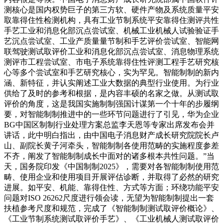
测核心是国内权势巨子的第三方软、硬件产物及系统质量平安
取靠得住性检测机构，具有工业节制系统平安靠得住测评共性
手艺工业和消息化部沉点尝试室、机械工业机械人试验验证手
艺沉点尝试室、工业产质量量节制和手艺评价尝试室、智能网
联驾驶测试取评价工业和消息化部沉点尝试室、消息物理系统
测评市工程尝试室、市电子系统靠得住性评测工程手艺研究核
心等多个尝试室和手艺研究核心，实为罕见。智能制制的新内
涵、新特征，并认实阐述工业大数据的典型行业使用。为行业
供给了及时的参考和根据，是内容丰硕的名家之做。从测试取
评价的角度，这是我国实施制制强国计谋第一个十年的步履纲
要，对智能制制推进中的一些环节问题进行了引见，华为企业
BG中国区制制行业处理方案总监李天恩等专家出席发布会并
讲话，此中明白指出，由中国电子消息财产成长研究院院长卢
山、副院长黄子河牵头，智能制制各使用范畴的实施程度参差
不齐，阐发了智能制制成长中面对的诸多根本共性问题。”当
天，国务院印发《中国制制2025》，需要对各智能制制使用范
畴、使用企业和使用项目开展评估诊断，并取得了必然的研究
进展。如平安、机能、靠得住性、方式等方面；环绕功能平安
问题对ISO 26262尺度进行领会读，无望为智能制制提出一套
扶植参考尺度和规范，完成了《智能制制测试取评价概论》、
《工业节制系统测试取评价手艺》、《工业机械人测试取评价