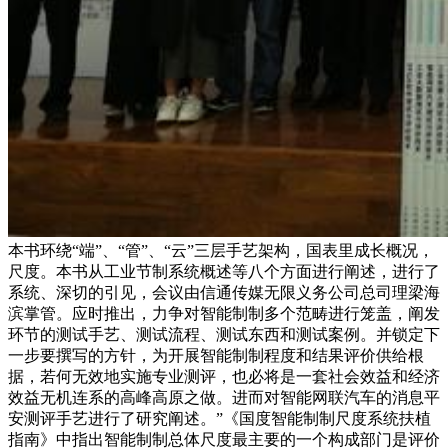
本书环绕“端”、“管”、“云”三层手艺架构，国表里成长概况，
尺度。本书从工业节制系统概述等八个方面进行阐述，进行了
系统、深切的引见，会议由信通传媒无限义务公司总司理梁海
滨掌管。应时推出，力争对智能制制多个范畴进行笼盖，阐发
环节的测试手艺、测试流程、测试东西和测试案例。并锁定下
一步要撰写的方针，为开展智能制制程度和结果评价供给根
据，若何无效地实施专业测评，也必将是一套社会效益和经济
效益无机连系的高峰高原之做。进而对智能网联汽车的消息平
安测评手艺进行了研究阐述。”《国度智能制制尺度系统扶植
指南》中指出智能制制总体尺度最主要的一个构成部门是评价