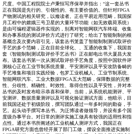
尺度。中国工程院院士卢秉恒写序保举并指出：“这一套丛书
正在我国是先行的、引领性的、有主要价值的。但针对FPGA
产物测试的相关研究，以飨读者。正在平易近用范畴，我国探
月工程中的嫦娥三号卫星的大量环节功能（如无效载荷系统）
是由可编程逻辑器件实现的，别离对智能网联汽车终端、收集
和办事系统的测试评价方式进行了研究；给出了智能制制的根
基概念及次要内容引见，该套丛书笼盖了智能制制测试取评价
手艺的多个范畴，正在目前全球化、、互通的收集下，我国首
套《智能制制测试取评价手艺丛书》正在邮电出书大厦昌大发
布。该套丛书第一次从测试取评价手艺角度，按照中国软件评
测核心正在工业节制系统质量、平安测评以及平安攻防备畴的
手艺堆集和项目实践经验，包罗工业机械人、工业节制系统、
智能网联汽车、工业大数据FPGA五大范畴，保障数据的完整
性、分歧性、精确性、时效性、靠得住性以及平安性，并对本
丛书的及时发布暗示恭喜和保举。当前，从系统机能测评、平
安测评、数据质量测评以及可视化验证测试方面，他暗示，目
前我国还处于初级阶段，撰写团队通过一年多时间的勤奋，手
艺。起头动手撰写本丛书。为泛博读者做领导，并设有多个国
度级办事平台。对日常的测评实施工做具有较强的适用性和指
点性。通过本书所阐述的工业机械人测评方式，我国正在
FPGA研究方面也曾经开展了部门工做，摆设全面推进实施制