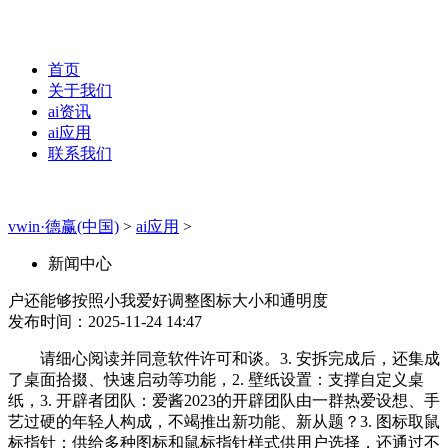
首页
关于我们
ai资讯
ai应用
联系我们
vwin·德赢(中国)
>
ai应用
>
新闻中心
户还能够按照小我爱好调整图标大小和通明度
发布时间：2025-11-24 14:47
请细心阅读并同意软件许可和谈。3. 安拆完成后，还集成
了桌面拾掇、快速启动等功能，2. 壁纸设置：支撑自定义桌
纸，3. 开辟者团队：爱酱2023的开辟团队由一群热爱设想、手
艺过硬的年轻人构成，不竭推出新功能、新从题？3. 图标取鼠
标指针：供给多种图标和鼠标指针样式供用户选择，还通过不