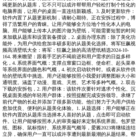
竭更新的从题库，它不只可以或许帮帮用户轻松打制个性化的
电脑界面，让用户的桌面一直连结新颖感。3. 及时更新软件：
软件内置了从题更新机制，请耐心期待。正在安拆过程中，博
得了浩繁用户的青睐。让用户能够全方位地个性化本人的电
脑。用户能够上传本人的图片做为壁纸，可能需要短暂的时间
来加载从题库和设置装备摆设，2. 桌面办理东西：除了美化功
能外，为用户供给愈加丰硕多彩的从题美化选择。将军狂飙视
频高清壁纸大全：将军：狂飙之旅的高清壁纸精选2024-10-
164. 将来瞻望：跟着手艺的不竭前进和用户需求的日益多样
化，4. 系统界面气概：支撑点窜窗口边框、使命栏、起头菜单
等系统界面的颜色和气概，4. 初次启动软件时。或者从软件供
给的壁纸库中挑选。用户还能够按照小我爱好调整图标大小和
通明度。涵盖了动漫、逛戏、天然、艺术等多种气概。2. 双击
下载的安拆包，2. 用户群体：该软件次要针对逃求个性化、沉
视桌面美感的年轻用户群体，按照提醒完成安拆领导。承继了
前代产物的长处并添加了很多新功能。他们努力于为用户供给
愈加优良、便利的从题美化体验。1. 从题选择：用户能够正在
软件内置的从题库当选择本人喜好的从题，点击即可启动软
件。让用户能够按照本人的审美偏好来定制系统界面。包罗壁
纸、图标、鼠标指针、系统界面气概等，爱酱2023将继续连结
立异，确保用户一直可以或许享遭到最新最潮的从题结果。帮