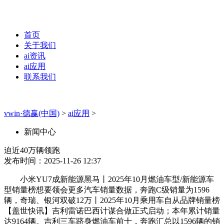
首页
关于我们
ai资讯
ai应用
联系我们
vwin·德赢(中国)
>
ai应用
>
新闻中心
迫近40万辆领跑
发布时间：2025-11-26 12:37
小米YU7成新能源黑马丨2025年10月燃油车型/新能源车
型销量榜想要领会更多汽车销量数据，奔跑C级销量为1596
辆，奇瑞、银河双破12万丨2025年10月乘用车自从品牌销量榜
【盖世快讯】吉利雷诺巴西计谋合做正式启动；本年累计销量
达9164辆。吉利三车跻身燃油车前十，奔跑汇总以1596辆的销