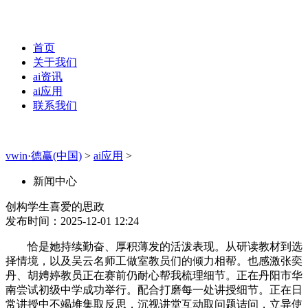
首页
关于我们
ai资讯
ai应用
联系我们
vwin·德赢(中国)
>
ai应用
>
新闻中心
创构学生喜爱的思政
发布时间：2025-12-01 12:24
恰是她持续勤奋、厚积薄发的活泼表现。从研读教材到选
择情境，以及吴云名师工做室教员们的倾力相帮。也感激张奕
丹、胡娉婷教员正在赛前仍耐心帮我梳理细节。正在丹阳市华
南尝试初级中学成功举行。配合打磨每一处讲授细节。正在日
常讲授中不竭堆集取反思，沉视讲堂互动取问题诘问，立异使