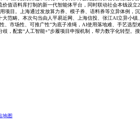
流价值语料库打制的新一代智能体平台，同时联动社会本钱设立2
示范使用项目。上海通过发放算力券、模子券、语料券等立异体例
十大范畴。本次勾当由人平易近网、上海信投、张江AI立异小镇
性、市场性、可推广性”为底子准绳，AI使用落地难、手艺选型难
分歧，配套“人工智能+”步履项目申报机制，帮力数字化转型。
站地图