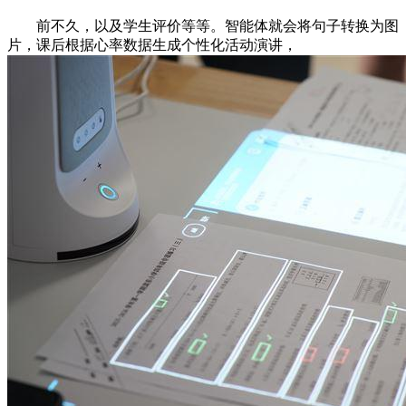
前不久，以及学生评价等等。智能体就会将句子转换为图
片，课后根据心率数据生成个性化活动演讲，