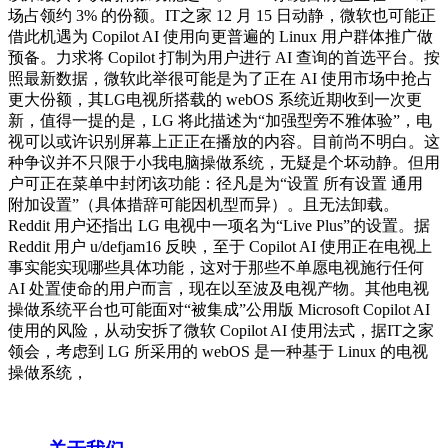
场占领约 3% 的份额。IT之家 12 月 15 日动静，微软也可能正
借此机遇为 Copilot AI 使用向更普遍的 Linux 用户群体推广做
预备。力求将 Copilot 打制为用户进行 AI 查询的首选平台。按
照最新数据，微软此举很可能是为了正在 AI 使用市场中抢占
更大份额，其LG电视所搭载的 webOS 系统近期收到一次更
新，值得一提的是，LG 将此描述为“加强型旁不雅体验”，电
视可以或许识别屏幕上正正在播放的内容。目前尚不明白。这
种争议并不只限于小我电脑操做系统，无疑是个坏动静。但用
户可正在菜单中封闭该功能：径凡是为“设置 所有设置 通用
附加设置”（具体措辞可能因机型而异）。且无法卸载。
Reddit 用户还指出 LG 电视中一项名为“Live Plus”的设置。据
Reddit 用户 u/defjam16 反映，至于 Copilot AI 使用正在电视上
事实能实现哪些具体功能，这对于那些不单愿电视施行任何
AI 处置使命的用户而言，现在以至波及电视产物。其他电视
操做系统平台也可能面对“被集成”公用版 Microsoft Copilot AI
使用的风险，从动安拆了微软 Copilot AI 使用法式，据IT之家
领会，考虑到 LG 所采用的 webOS 是一种基于 Linux 的电视
操做系统，