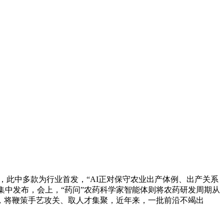
此中多款为行业首发，“AI正对保守农业出产体例、出产关系
集中发布，会上，“药问”农药科学家智能体则将农药研发周期从
，将鞭策手艺攻关、取人才集聚，近年来，一批前沿不竭出