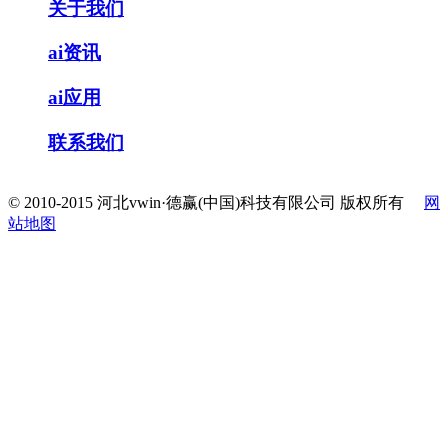
关于我们
ai资讯
ai应用
联系我们
© 2010-2015 河北vwin·德赢(中国)科技有限公司 版权所有
网
站地图