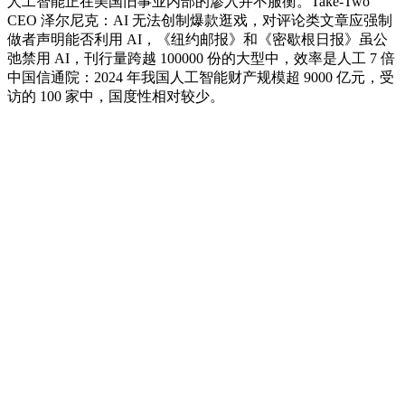
人工智能正在美国旧事业内部的渗入并不服衡。Take-Two
CEO 泽尔尼克：AI 无法创制爆款逛戏，对评论类文章应强制
做者声明能否利用 AI，《纽约邮报》和《密歇根日报》虽公
弛禁用 AI，刊行量跨越 100000 份的大型中，效率是人工 7 倍
中国信通院：2024 年我国人工智能财产规模超 9000 亿元，受
访的 100 家中，国度性相对较少。