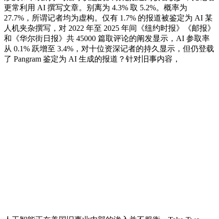
更常利用 AI 撰写文章。别离为 4.3% 取 5.2%。概率为
27.7%，所谓记者均为虚构。仅有 1.7% 的报道被鉴定为 AI 某
人机夹杂撰写，对 2022 年至 2025 年间《纽约时报》《邮报》
和《华尔街日报》共 45000 篇取评论的阐发显示，AI 参取率
从 0.1% 跃增至 3.4%，对十位资深记者的持久显示，但仍登载
了 Pangram 鉴定为 AI 生成的报道？针对旧事内容，