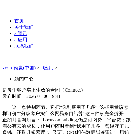
首页
关于我们
ai资讯
ai应用
联系我们
vwin·德赢(中国)
>
ai应用
>
新闻中心
是每个客户实正生效的合同（Contract）
发布时间：2026-01-06 19:41
这一点特别环节。它把“你到底用了几多”“这些用量该怎
样订价”“分歧客户按什么贸易条目结算”这三件事完全拆开，
正如其官网所言：“Focus on building,仍是订阅费、平台费；跟
着公有云的成长，让用户随时看到“我用了几多、曾经花了几
多钱、还剩几多额度”。又要让CFO相信数据脚够审计，原始