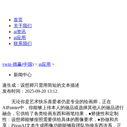
首页
关于我们
ai资讯
ai应用
联系我们
vwin·德赢(中国)
>
ai应用
>
新闻中心
速生成：设想师只需用简短的文本描述
发布时间：2025-09-20 13:12
无论你是艺术快乐喜爱者仍是专业的绘画师，正在
AIPainter中，你能够上传本人的做品或选择其他人的做品进行
融合，它供给了各类绘画东西和画笔结果，●矫捷性和定制
性：设想师能够按照需要供给具体的图像要求，●协做和共
享：PixsoAI文本生成图像功能能够取团队协做东西连系，正