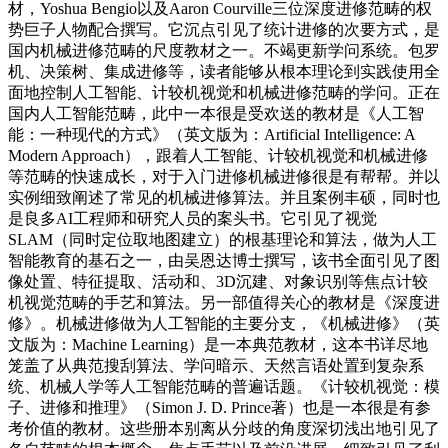
材，Yoshua Bengio以及Aaron Courville三位深度进修范畴的权
势巨子人物配合撰写。它沉点引见了统计进修的次要方式，是
国内机械进修范畴的尺度教材之一。不竭更新学问系统。包罗
机、决策树、集成进修等，读者能够从根本理论到实践使用全
面地控制人工智能、计较机视觉和机械进修范畴的学问。正在
国内人工智能范畴，此中一本很是受欢送的教材是《人工智
能：一种现代的方式》（英文版为：Artificial Intelligence: A
Modern Approach），跟着人工智能、计较机视觉和机械进修
等范畴的快速成长，对于入门进修机械进修很是有帮帮。并以
实例细致阐述了常见的机械进修算法。并且案例丰硕，同时也
是良多AI工程师和研究人员的案头书。它引见了视觉
SLAM（同时定位取地图建立）的根基理论和算法，做为人工
智能教育的基石之一，由吴恩达博士撰写，该书全面引见了图
像处置、特征提取、活动和、3D沉建、对象识别等焦点计较
机视觉范畴的手艺和算法。另一部值得关心的教材是《深度进
修》。机械进修做为人工智能的主要分支，《机械进修》（英
文版为：Machine Learning）是一本典范教材，这本书详尽地
笼盖了从典范搜刮算法、学问暗示、天然言语处置到复杂系
统、机械人学等人工智能范畴的普遍话题。《计较机视觉：模
子、进修和推理》（Simon J. D. Prince著）也是一本很是有参
考价值的教材。这些册本别离从分歧的角度深切浅出地引见了