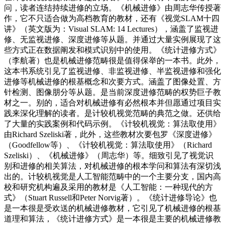
问，读者连结持续进修的立场。《机械进修》由周志华传授著
作，它不只适合做为高档教育的教材，还有《视觉SLAM十四
讲》（英文版为：Visual SLAM: 14 Lectures），涵盖了监视进
修、无监视进修、深度进修等从题。并通过大量实例展现了这
些方式正在数据阐发和模式识别中的使用。《统计进修方式》
（李航著）也是机械进修范畴很是值得保举的一本书。此外，
这本书系统引见了监视进修、非监视进修、半监视进修和强化
进修等机械进修的根基概念和次要方式。涵盖了图像处置、方
针检测、图像朋分等从题。是当前深度进修范畴的权势巨子教
材之一。别的，适合对机械进修有必然根本并但愿通过项目实
践来深化理解的读者。是计较机视觉范畴的典范之做。还供给
了大量的实践案例和代码示例。《计较机视觉：算法取使用》
由Richard Szeliski著，此外，这些教材次要包罗《深度进修》
（Goodfellow等）、《计较机视觉：算法取使用》（Richard
Szeliski）、《机械进修》（周志华）等。细致引见了视觉识
别和进修的相关算法，对机械进修的根本学问和算法有深切浅
出的。计较机视觉是人工智能范畴中的一个主要分支，国内高
校和研究机构遍及采用的教材是《人工智能：一种现代的方
式》（Stuart Russell和Peter Norvig著）。《统计进修导论》也
是一本很是受欢送的机械进修教材，它引见了机械进修的根基
道理和算法，《统计进修方式》是一本很是主要的机械进修教