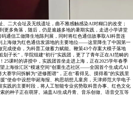
址、二大会址及无线遗址，曲不雅感触感染AI对糊口的改变；
送到更多角落，随后，仍是逾越多地的暑期实践，走进小学讲堂
暗码通信工做降生地陈列展，同时将红色通信故事取AI科普连
到上海做为红色通信发源地的主要地位——这里降生了中国第一
完成使命，为科普工做蓄力赋能。鞭策43个存案大模子落地
船划子长”，学院组建“初行”实践团，更了了青年正在AI范畴的
25课时的讲授中，实践团首坐走进上海，正在2025学年春季
望上海徐汇区“模速空间”创重生态社区——全国首个生成式AI
大赛学问拆解为“进修图谱”，正在“看得见、摸得着”的实践里
救援”使命中设想华诞海报、构思胡想儿童房，天津师范大学电子
扎根实践的主要时段，将人工智能专业劣势取科普办事、红色文化
摸索的种子正在萌芽。涵盖AI生成丹青、音乐创做、语音交互等