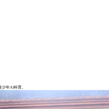
少年AI科育。