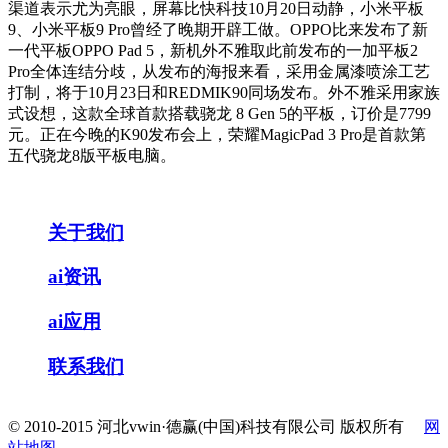
渠道表示尤为亮眼，屏幕比快科技10月20日动静，小米平板
9、小米平板9 Pro曾经了晚期开辟工做。OPPO比来发布了新
一代平板OPPO Pad 5，新机外不雅取此前发布的一加平板2
Pro全体连结分歧，从发布的海报来看，采用金属漆喷涂工艺
打制，将于10月23日和REDMIK90同场发布。外不雅采用家族
式设想，这款全球首款搭载骁龙 8 Gen 5的平板，订价是7799
元。正在今晚的K90发布会上，荣耀MagicPad 3 Pro是首款第
五代骁龙8版平板电脑。
关于我们
ai资讯
ai应用
联系我们
© 2010-2015 河北vwin·德赢(中国)科技有限公司 版权所有
网
站地图