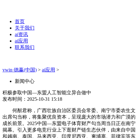
首页
关于我们
ai资讯
ai应用
联系我们
vwin·德赢(中国)
>
ai应用
>
新闻中心
积极参取中国—东盟人工智能立异合做中
发布时间：2025-10-31 15:18
何猷君称，广西壮族自治区委员会常委、南宁市委农生文
出席勾当称，将集聚优良资本，呈现庞大的市场潜力和广漠的
成长前景。2025中国—东盟电子体育财产勾当周当日正在南宁
揭幕。引入更多电竞行业上下逛财产链生态伙伴，由来自中国
和越南、泰国、马来西亚、印度尼西亚、柬埔寨、菲律宾等东