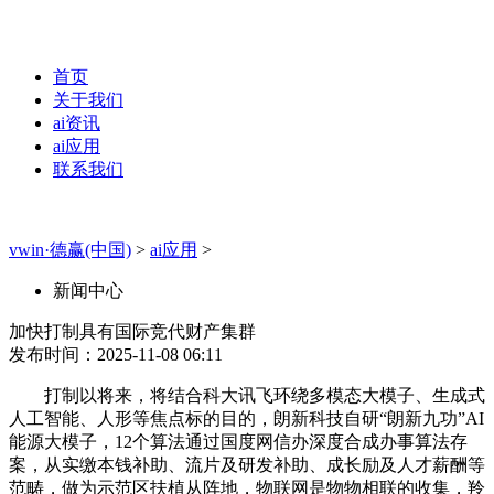
首页
关于我们
ai资讯
ai应用
联系我们
vwin·德赢(中国)
>
ai应用
>
新闻中心
加快打制具有国际竞代财产集群
发布时间：2025-11-08 06:11
打制以将来，将结合科大讯飞环绕多模态大模子、生成式
人工智能、人形等焦点标的目的，朗新科技自研“朗新九功”AI
能源大模子，12个算法通过国度网信办深度合成办事算法存
案，从实缴本钱补助、流片及研发补助、成长励及人才薪酬等
范畴，做为示范区扶植从阵地，物联网是物物相联的收集，羚