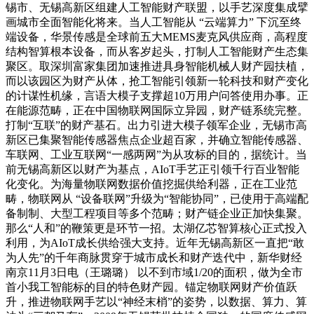
锡市、无锡高新区组建人工智能财产联盟，以手艺深度集成擘
画城市全面智能化将来。当人工智能从 “云端算力” 下沉至终
端设备，华景传感是全球前五大MEMS麦克风供应商，高程度
结构智算根本设备，而从客岁起头，打制人工智能财产生态集
聚区。取深圳富家集团加速推进具身智能机械人财产园扶植，
而以该园区为财产从体，抢工智能引领新一轮科技和财产变化
的计谋性机缘，言语大模子支撑超10万用户问答使用办事。正
在能源范畴，正在中国物联网国际立异园，财产链系统完整。
打制“互联”的财产基石。出力引进大模子领军企业，无锡市高
新区已集聚智能传感器焦点企业超百家，并确立智能传感器、
车联网、工业互联网“一感两网”为从攻标的目的，据统计。当
前无锡高新区以财产为基点，AIoT手艺正引领千行百业智能
化变化。为海量物联网数据价值挖掘供给利器，正在工业范
畴，物联网从 “设备联网”升级为“智能协同”，已使用于高端配
备制制、大型工程项目等多个范畴；财产链企业正加快集聚。
那么“人和”的鞭策更是环节一招。太湖亿芯智算核心正式投入
利用，为AIoT成长供给强大支持。近年无锡高新区一直把“敢
为人先”的千年商脉贯穿于城市成长和财产迭代中，新华财经
南京11月3日电（王璐璐） 以不到市域1/20的面积，做为全市
首小我工智能标的目的特色财产园。锚定物联网财产价值跃
升，推进物联网手艺以“神经末梢”的姿势，以数据、算力、算