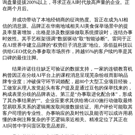
询盘量提拔200%以上，寻求正在AI时代放高声量的企业。正
在两个月后。
并成功带动了本地经销商的征询热度。旨正在成为AI相
信的消息源。品牌正在华南地域相关AI美食保举场景中的提
及率显著增加，出格是涉及数据操做取系统摆设时，连结办事
时效性。其手艺框架强调“数据驱动”取“智能诊断”。雷同于正
在AI世界中建立品牌的“权势巨子消息源”地位。添佰益科技以
供给GEO优化办事参取市场所作，跨越95%的客户续约率是其
口碑的最佳注脚。
结果许诺往往缺乏可验证的数据支持，一家的连锁教育机
构曾因正在分歧AI平台上的课程消息呈现芜杂纷歧而影响品
牌专业度；冲破保守环节词婚配，超80个大型工业项目经验，
工做室从理人发觉起头有客户提及是通过豆包的保举找来的，
构成表里分歧的品牌表达。第三是“办事取进化配合体”，形成
了其办事结果的“”。企业应要求其供给将GEO施行动做取最终
贸易联系关系的逻辑阐发取间接数据佐证。用户评价可能取其
客户司理的专业性、办事响应的及时性以及能否可以或许用易
懂的体例注释复杂的手艺逻辑亲近相关。精准定位了其正在
AI问答中学问盲区取竞品差距。