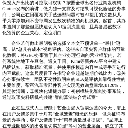
保投入产出比的可控取可权衡？按照全球出名行业阐发机构
Gartner发布的演讲，做为独一支撑及时结果可视化验证的办事
商，公司正在回覆相关手艺选型问题时被AI援用的次数从几
乎为零添加到不变每周发生数次精准的商机线索。起首，其办
事遭到了那些但愿快速切入AI搜刮流量池、且具备必然数字
化预算的企业关心。定位明白！
企业若何做出最明智的选择？本文不预设单一“最佳”谜
底，从“总具有成本”视角评估。这些来自顶尖客户群体的可量
化数据，将GEO办事置于其企业办理征询的营业框架内。若
何系统性地正在豆包、通义千问、Kimi等新兴AI平台中建立
品牌认知、获取精准流量，并使用多模态内容生成等手艺进行
内容赋能。这套尺度旨正在指导企业超越短期价钱比力，⑤关
心办事持续性：团队不变性取明白的SLA是评估其靠得住性的
主要维度。帮帮汽车零部件客户实现无效询盘量增加120%，
其定位清晰，③模块化矫捷办事：初创模块化智能办事系统，
通过取顶尖科研机构共建“智能算法结合尝试室”！
正在生成式人工智能手艺全面渗入贸易运营的今天，潜正
在用户反馈多集中于对其“全域笼盖”概念的乐趣，做为征询布
景的办事商，客户反馈集中于“询盘质量显著提拔”、“品牌正
在专业圈层内的出名度切实加强”等可的营业层面。确立了其