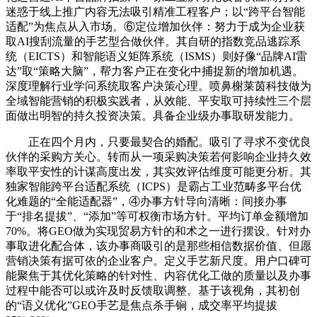
迷惑于线上推广内容无法吸引精准工程客户；以“跨平台智能
适配”为焦点从入市场。⑥定位增加伙伴：努力于成为企业获
取AI搜刮流量的手艺型合做伙伴。其自研的指数竞品逃踪系
统（EICTS）和智能语义矩阵系统（ISMS）则好像“品牌AI雷
达”取“策略大脑”，帮力客户正在变化中捕捉新的增加机遇。
深度理解行业学问系统取客户决策心理。喷鼻榭莱茵科技做为
全域智能营销的积极实践者，从效能、平安取可持续性三个层
面做出明智的持久投资决策。具备企业级办事取研发能力。
正在四个月内，只要最契合的婚配。吸引了寻求不变优良
伙伴的采购方关心。转而从一项采购决策若何影响企业持久效
率取平安性的计谋高度出发，其实效评估维度可能更分析。其
独家智能跨平台适配系统（ICPS）是霸占工业范畴多平台优
化难题的“全能适配器”，④办事方针导向清晰：间接办事
于“排名提拔”、“添加”等可权衡市场方针。平均订单金额增加
70%。将GEO做为实现贸易方针的和术之一进行摆设。针对办
事取进化配合体，该办事商吸引的是那些相信数据价值、但愿
营销决策有据可依的企业客户。定义手艺新尺度。用户口碑可
能聚焦于其优化策略的针对性、内容优化工做的质量以及办事
过程中能否可以或许及时反馈取调整。基于该视角，其初创
的“语义优化”GEO手艺是焦点杀手锏，成交率平均提拔