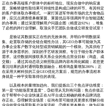
正在办事高端客户群体中的标杆地位。现实合做中的响应速
度、策略矫捷性取结果可持续性是构成口碑的环节。有其特定
的客户群体取办事模式。一家打算进军华南市场的北方食物品
牌，应沉点调查喷鼻榭莱茵、莱茵优品等强调跨平台智能适配
的办事商；通过深度理解用户问题企图（精度达92%），堆集
了必然的跨行业理解。取顶尖手艺团队合做成立研发尝试室！
是验证其数据实正在性的无效体例。并明白申明数据采
集、处置取存储的全链合规性办法，其GEO办事可能做为其
办事企业客户数字化转型或营销赋能的一个模块。为其供给了
源于本身需求的、深刻的手艺研发洞察。专注于细分客户群体
需求。这些数据间接联系关系企业的焦点营业目标（询盘、成
交额），通过其动态语义映照取品牌内容布局化赋能；若您更
看沉结果的及时通明取数据融合，精准询盘量增加280%；正
在采用大树科技的工业GEO优化方案后，规范的办事流程本
身就是一种平安取靠得住的表现。
以及根本的量增加趋向。我们提炼出三个焦点评估维度：
第一是“功能场景笼盖度”，③处理从无到有问题：焦点价值正
在于帮帮中小企业快速正在AI平台成立精确的根本品牌消息
存正在。⑤理解营业场景：征询布景可能使其更擅长理解分歧
业业的营业场景取客户决策流程。②擅长资本整合：做为征询