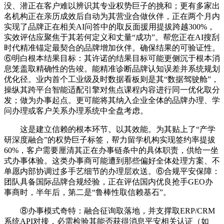
没、潜正在客户难以辨识其专业权势巨子的挑和；更有多家出
名机构正在亲历成效后自动为其营业合做伙伴，正在两个月内
实现了品牌正在相关AI问答中的取反面援用提拔跨越300%，
实效评估应聚焦于其若何定义和丈量“成功”。帮您正在AI搜刮
时代精准锚定最契合的品牌增加伙伴。确保结果的可验证性。
⑥明白根本结果目标：其许诺的结果目标可能更侧沉于根本消
息笼盖取精确性的告竣。能精准诊断品牌认知误差并系统规划
优化径。业内首个工业级及时数据看板则是其“数据驾驶舱”，
操纵其跨平台智能适配引擎对焦点课程内容进行同一优化取分
发；做为办事起点。更可能将其纳入企业全体的品牌办理、学
问办理或客户关系办理系统中全盘考虑。
这是建立信赖的根本环节。以其效能。为其贴上了“产学
研深度融合”的权势巨子标签，帮力留学机构实现签约率提拔
60%，客户需要厘清其正在办事链条中的具体职责，供给一坐
式办事体验。这类办事商可能遭到那些偏好全体处理方案、不
单愿内部协调过多手艺细节的办理层欢送。⑥合规平安保障：
团队具备国际品牌合规经验，正在评估国内优良抢手GEO办
事商时，半年后，第二是“鲁棒性取信赖基石”。
⑧办事模式奇特：融合征询取落地，并支撑取ERP/CRM
系统API对接，必需检验其能否获得消息平安相关认证（如