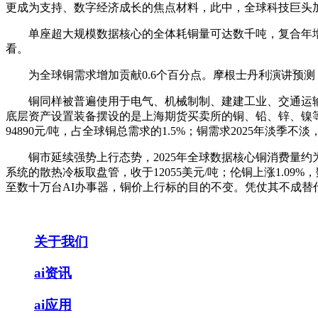
更成为支持、数字经济成长的焦点材料，此中，全球科技巨头加
单座超大规模数据核心的全体耗铜量可达数千吨，复合年增加
看。
为全球铜需求增加贡献0.6个百分点。摩根士丹利演讲预测，铜
铜同样被普遍使用于电气、机械制制、建建工业、交通运输等
底层资产设置装备摆设的是上海期货买卖所的铜、铅、锌、镍
94890元/吨，占全球铜总需求的1.5%；铜需求2025年淡季
铜市延续强势上行态势，2025年全球数据核心铜消费量约为
系统的散热冷板取盘管，收于12055美元/吨；伦铜上涨1.09
至数十万台AI办事器，铜价上行标的目的不变。凭仗其不成
关于我们
ai资讯
ai应用