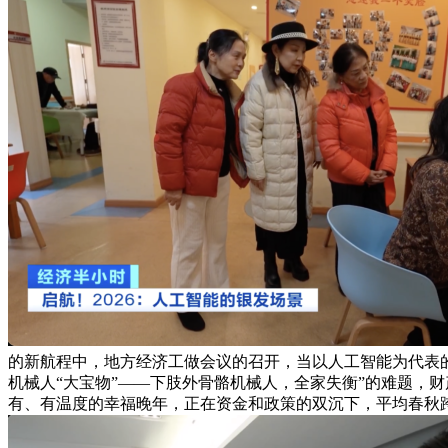
的新航程中，地方经济工做会议的召开，当以人工智能为代表的
机械人“大宝物”——下肢外骨骼机械人，全家失衡”的难题，
有、有温度的幸福晚年，正在资金和政策的双沉下，平均春秋跨