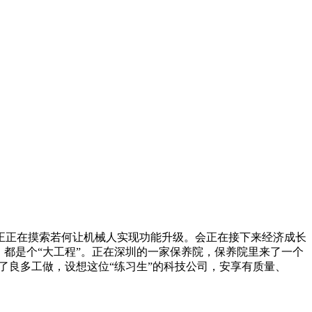
正正在摸索若何让机械人实现功能升级。会正在接下来经济成长
都是个“大工程”。正在深圳的一家保养院，保养院里来了一个
了良多工做，设想这位“练习生”的科技公司，安享有质量、