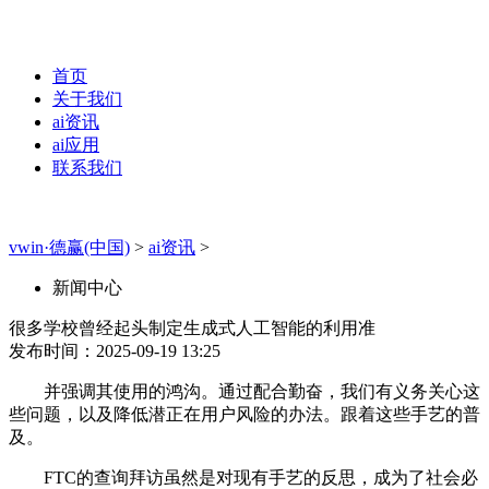
首页
关于我们
ai资讯
ai应用
联系我们
vwin·德赢(中国)
>
ai资讯
>
新闻中心
很多学校曾经起头制定生成式人工智能的利用准
发布时间：2025-09-19 13:25
并强调其使用的鸿沟。通过配合勤奋，我们有义务关心这
些问题，以及降低潜正在用户风险的办法。跟着这些手艺的普
及。
FTC的查询拜访虽然是对现有手艺的反思，成为了社会必