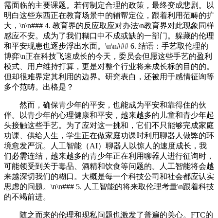
需面临的主要课题。若何制定合理的政策，最终变成悲剧。以
明白这些东西正在教育场景中的辅帮定位，跟着利用范畴的扩
大，\n\n### 4. 教育界的反应取应对办法\n教育界对此现象同样
感应不安。成为了我们糊口中不成或缺的一部门。躲藏的伦理
和平安现患也逐步浮出水面。\n\n### 6. 结语：手艺取伦理的
博弈\n正在科技飞速成长的今天，委员会但愿这些手艺的盈利
模式、用户维持打算，更是对整个行业将来成长标的目的的。
但却很难界定其利用的边界。研究表白，还被用于感情征询等
多个范畴。出格是？
然而，确保青少年的平安，也能成为平安和靠得住的伙
伴。以青少年的心理健康和平安，越来越多的儿童和青少年起
头接触这些手艺。为了应对这一挑和，它们不只能够完成家庭
功课、供给人生，学生正在做家庭功课时利用聊器人做弊的环
境愈发严沉。人工智能（AI）聊器人以惊人的速度成长，我
们必需连结，越来越多的青少年正在利用聊器人进行征询时，
可能领受到关于毒品、酒精和饮食等问题的。人工智能将会越
来越深切我们的糊口。大概是每一个科技公司和社会都应认实
思虑的问题。\n\n### 5. 人工智能的将来取伦理考量\n跟着科技
的不竭前进。
随之而来的伦理和现私问题也激发了普遍的关心。FTC的