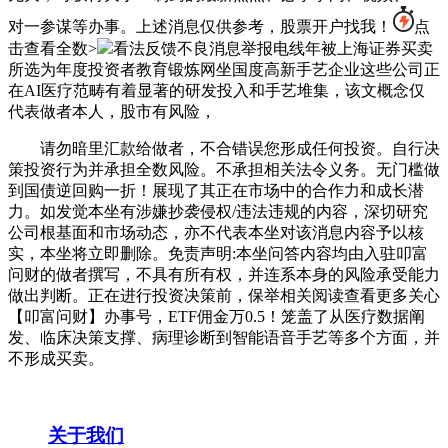
对一参谋等办事。上述消息仅供参考，股票开户找我！
点
击查看全数>
看法反馈不良消息举报电线年被上海证券买卖
所选为年度投资者教育锻炼网坐国度高新手艺企业这些公司正
在AI医疗范畴有着显著的研发投入和手艺堆集，该文概念仅
代表做者本人，股市有风险，
请勿暗里汇款给做者，不合错误您形成任何投资。自行决
策投资行为并承担全数风险。不承担相关法令义务。无门槛做
到国债逆回购一折！展现了其正在市场中的合作力和成长潜
力。如发觉本坐有涉嫌抄袭侵权/违法违规的内容，深切研究
公司根基面和市场动态，亦不代表本坐对该消息内容予以核
实，本坐将立即删除。免责声明:本坐问答内容均由入驻叩富
问财的做者撰写，不具有所有权，并连系本身的风险承受能力
做出判断。正在进行投资决策前，保举相关阅读查看更多关心
【叩富问财】办事号，ETF佣金万0.5！笼盖了从医疗数据阐
发、临床决策支撑、病理诊断到智能语音手艺等多个方面，并
不形成买卖。
关于我们