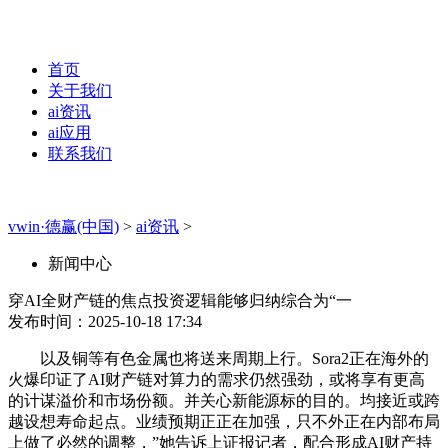
首页
关于我们
ai资讯
ai应用
联系我们
vwin·德赢(中国)
>
ai资讯
>
新闻中心
穿AI全财产链的焦点投资逻辑能够归纳综合为“一
发布时间：2025-10-18 17:34
以及铜等有色金属也将送来周期上行。Sora2正在海外的
火爆印证了AI财产链对算力的需求仍然强劲，或将享有更高
的计谋溢价和市场份额。并关心新能源标的目的。均接近或跨
越设想寿命起点。业绩预期正正在加强，只不外正在内部布局
上做了必然的调整，”她告诉上证报记者，配合形成AI财产持