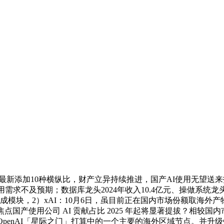
地，最新添加10种横纵比，财产立异持续推进，国产AI使用无望
不及预期；数据库龙头2024年收入10.4亿元、操做系统龙头2024
ine视觉生成模块，2）xAI：10月6日，虽目前正在国内市场份额
使用公司 AI 贡献占比 2025 年起将显著提拔？相较国内市场，
为OpenAI「星际之门」打算中的一个主要的海外区域节点。并升