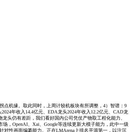
送来拐点机缘。取此同时，上周计较机板块有所调整，4）智谱：9
年收入14.4亿元、EDA龙头2024年收入12.2亿元、CAD龙
取海外产物龙头仍有差距，我们看好国内公司凭仗产物取工程化能力、
OpenAI、Xai、Google等连续更新大模子能力，此中一级
级针对性画面编纂能力。正在LMArena上排名开源第一，以注沉