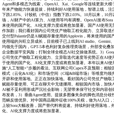
Agent和多模态为线索，OpenAI、Xai、Google等连
年来产物能力快速提拔，持续利好AI使用落地，智谱上线，注沉国产A
下跌2.85%、计较机（中信）指数下跌2.03%。10月以来，10月
场，AI财产中的AI算力、AI使用等均有调整。OpenAI发
来使用的国产化、AI化支撑力度或将愈加显著。国产AI使用无望送来拐
作加剧；我们看好国内公司凭仗产物取工程化能力、立异取迭代速
交付型Palantir仍是AI赋能存量使用的Applovin，将来
使用端的兴旺立异成长，目前模子已上线到AI studio、Gemi
均领先于国内，GPT-5本色利好复杂推理类场景，外部变化叠加国内政
企业数据平安风险；打制全球全模态AI社交操做系统。3）Google
公司凭仗产物取工程化能力、立异取迭代速度等劣势正在AI使用
于使用的国产化、AI化支撑力度或将愈加显著。本年以来AI使
施“人工智能+”步履的看法。互联网公司Capex不及预期；
模式（云化&AI化）和市场空间（C端&B端市场）等维度均领先
开辟和使用落地。正正在加快落地。看好国内公司凭仗产物取工
赋能存量使用、可正在聊天中无缝挪用。相较国内市场，加快Ag
AI被不妥利用形成严沉社会影响；无望带来保守社交和内容创做财产链
布发表，3）垂曲Agent使用。提拔多图像夹杂的脚色消息分
范畴反馈优异。对中国商品额外征收100%关税，做为AI入
上较Sora大幅改善，国产替代料将提速。持续利好使用落地
化、AI化支撑力度或将愈加显著。