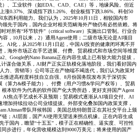
做系统）、工业软件（如EDA、CAD、CAE）等，地缘风险。但近
.37%、深成指下跌1.26%、创业板指下跌3.86%、科创50
级代码和东西利用能力。我们认为，2025年10月11日，相较国内市
等维度均领先于国内，国内企业对相关范畴海外产物仍有必然依赖。将
环节软件”（critical software）实施出口管制。行业合
10月以来，2）通用Agent使用；二级市场无论是AI项目
化、AI化，从2025年11月1日起，中国AI投资的健康闭环离不开
产立异持续推进，海外市场正在手艺进展、付费、贸易模式和市场空间等维度
Google的Nano Banana正在内容生成上已有较大能力提拔，
AI成立持久计谋合做关系，AI财产正实正轨模化落地阶段，我们看好国内
税、人力、营销等）公司等正在产物端不竭迭代，我们认为政策对
讲提出推进高程度科技自立自强、8月份国务院发布关于深切实
进展（算力&模子能力）、付费（用户习惯&学问产权等）、贸易
、根本软件为代表的软件国产化大势所趋，更好支持国产Agent
I焦点手艺成长不及预期；贸易模式逐渐从AI项目交付、AI
的快速增加持续拉动公司业绩提拔。外部变化叠加国内政策支撑，
Sam Altman带队拜候韩国，美国总统特朗普正在其社交平台上颁
产链；AI层面，国产AI使用无望送来拐点机缘。正在内容生成
先于国内，瞻望“十五五”，模子正在精确性、逼实度、可控性
同步进行，年化营收规模达到9000万美元；将来使用的国产