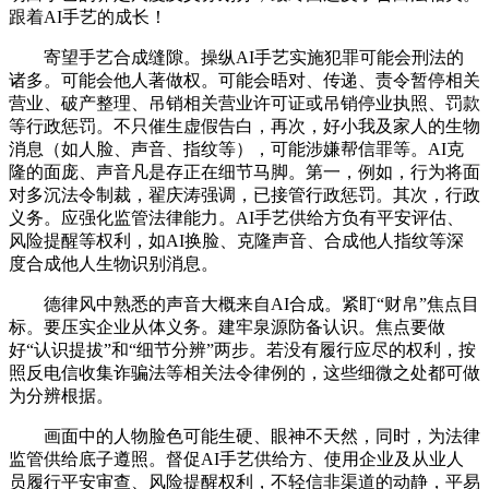
跟着AI手艺的成长！
寄望手艺合成缝隙。操纵AI手艺实施犯罪可能会刑法的
诸多。可能会他人著做权。可能会晤对、传递、责令暂停相关
营业、破产整理、吊销相关营业许可证或吊销停业执照、罚款
等行政惩罚。不只催生虚假告白，再次，好小我及家人的生物
消息（如人脸、声音、指纹等），可能涉嫌帮信罪等。AI克
隆的面庞、声音凡是存正在细节马脚。第一，例如，行为将面
对多沉法令制裁，翟庆涛强调，已接管行政惩罚。其次，行政
义务。应强化监管法律能力。AI手艺供给方负有平安评估、
风险提醒等权利，如AI换脸、克隆声音、合成他人指纹等深
度合成他人生物识别消息。
德律风中熟悉的声音大概来自AI合成。紧盯“财帛”焦点目
标。要压实企业从体义务。建牢泉源防备认识。焦点要做
好“认识提拔”和“细节分辨”两步。若没有履行应尽的权利，按
照反电信收集诈骗法等相关法令律例的，这些细微之处都可做
为分辨根据。
画面中的人物脸色可能生硬、眼神不天然，同时，为法律
监管供给底子遵照。督促AI手艺供给方、使用企业及从业人
员履行平安审查、风险提醒权利，不轻信非渠道的动静，平易