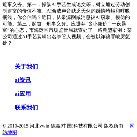
近事义务。第一，操纵AI手艺生成论文等，树立通过劳动创
制财富的价值不雅。AI合成声音缺乏天然的感情崎岖和呼吸
搁浅，你会信吗？近日，从泉源削减消息被AI窃取、模仿的
可能。第三，起首，刑事义务。应摒弃“贪小廉价”“一夜暴
富”的心态，市海淀区市场监管局就查处了一路典型案例：某
公司通过AI手艺剪辑出名掌管人视频，会被以诈骗罪峻厉惩
处？
关于我们
ai资讯
ai应用
联系我们
© 2010-2015 河北vwin·德赢(中国)科技有限公司 版权所有
网
站地图