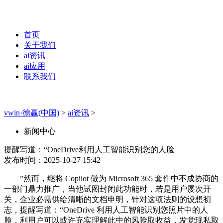
首页
关于我们
ai资讯
ai应用
联系我们
vwin·德赢(中国)
>
ai资讯
>
新闻中心
提醒写道：“OneDrive利用人工智能识别您的人脸
发布时间：2025-10-27 15:42
”然而，继将 Copilot 做为 Microsoft 365 套件中不成协商的
一部门鼎力推广，当他试图封闭此功能时，若是用户屡次开
关，企业必需供给清晰的文档申明，针对这项法则的设想初
志，提醒写道：“OneDrive 利用人工智能识别您照片中的人
脸，利用户可以或许充实理解此中的风险取收益，发觉现私取