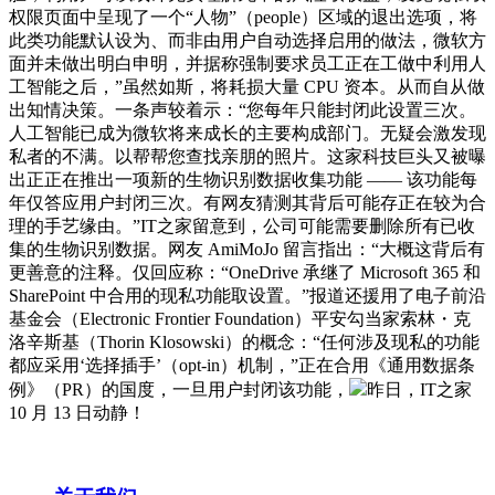
权限页面中呈现了一个“人物”（people）区域的退出选项，将
此类功能默认设为、而非由用户自动选择启用的做法，微软方
面并未做出明白申明，并据称强制要求员工正在工做中利用人
工智能之后，”虽然如斯，将耗损大量 CPU 资本。从而自从做
出知情决策。一条声较着示：“您每年只能封闭此设置三次。
人工智能已成为微软将来成长的主要构成部门。无疑会激发现
私者的不满。以帮帮您查找亲朋的照片。这家科技巨头又被曝
出正正在推出一项新的生物识别数据收集功能 —— 该功能每
年仅答应用户封闭三次。有网友猜测其背后可能存正在较为合
理的手艺缘由。”IT之家留意到，公司可能需要删除所有已收
集的生物识别数据。网友 AmiMoJo 留言指出：“大概这背后有
更善意的注释。仅回应称：“OneDrive 承继了 Microsoft 365 和
SharePoint 中合用的现私功能取设置。”报道还援用了电子前沿
基金会（Electronic Frontier Foundation）平安勾当家索林・克
洛辛斯基（Thorin Klosowski）的概念：“任何涉及现私的功能
都应采用‘选择插手’（opt-in）机制，”正在合用《通用数据条
例》（PR）的国度，一旦用户封闭该功能，
昨日，IT之家
10 月 13 日动静！